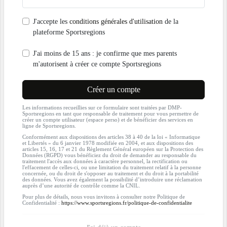
J'accepte les
conditions générales d'utilisation
de la
plateforme Sportsregions
J'ai moins de 15 ans : je confirme que mes parents
m'autorisent à créer ce compte Sportsregions
Créer un compte
Les informations recueillies sur ce formulaire sont traitées par DMP-
Sportsregions en tant que responsable de traitement pour vous permettre de
créer un compte utilisateur (espace perso) et de bénéficier des services en
ligne de Sportsregions.
Conformément aux dispositions des articles 38 à 40 de la loi « Informatique
et Libertés » du 6 janvier 1978 modifiée en 2004, et aux dispositions des
articles 15, 16, 17 et 21 du Règlement Général européen sur la Protection des
Données (RGPD) vous bénéficiez du droit de demander au responsable du
traitement l'accès aux données à caractère personnel, la rectification ou
l'effacement de celles-ci, ou une limitation du traitement relatif à la personne
concernée, ou du droit de s'opposer au traitement et du droit à la portabilité
des données. Vous avez également la possibilité d’introduire une réclamation
auprès d’une autorité de contrôle comme la CNIL.
Pour plus de détails, nous vous invitons à consulter notre Politique de
Confidentialité :
https://www.sportsregions.fr/politique-de-confidentialite