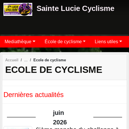
Panneau de gestion des cookies
Sainte Lucie Cyclisme
Mediathèque
École de cyclisme
Liens utiles
Accueil
Ecole de cyclisme
ECOLE DE CYCLISME
Dernières actualités
juin
2026