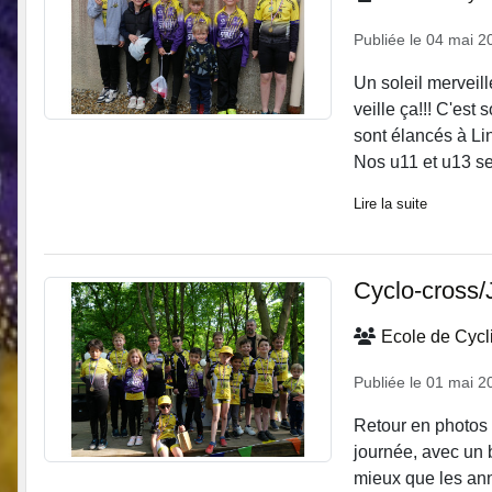
Publiée le
04 mai 2
Un soleil merveill
veille ça!!! C'es
sont élancés à Li
Nos u11 et u13 se 
Lire la suite
Cyclo-cross/
Ecole de Cyc
Publiée le
01 mai 2
Retour en photos 
journée, avec un 
mieux que les ann