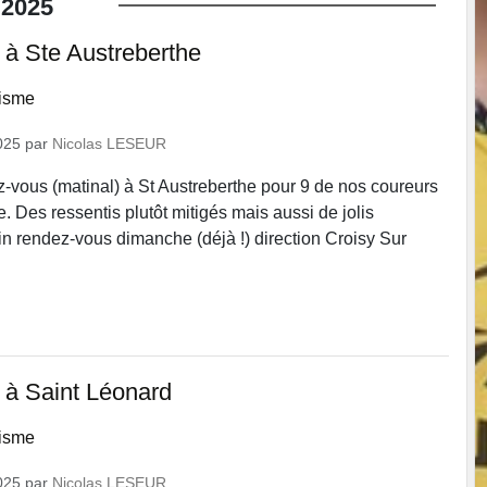
2025
 à Ste Austreberthe
lisme
025
par
Nicolas LESEUR
ez-vous (matinal) à St Austreberthe pour 9 de nos coureurs
. Des ressentis plutôt mitigés mais aussi de jolis
ain rendez-vous dimanche (déjà !) direction Croisy Sur
 à Saint Léonard
lisme
025
par
Nicolas LESEUR