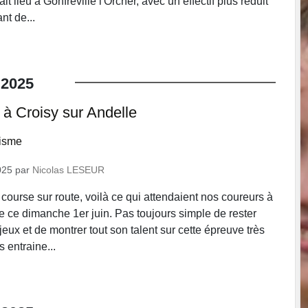
it lieu à Gonfreville l'Orcher, avec un effectif plus réduit
nt de...
2025
 à Croisy sur Andelle
lisme
025
par
Nicolas LESEUR
course sur route, voilà ce qui attendaient nos coureurs à
e ce dimanche 1er juin. Pas toujours simple de rester
jeux et de montrer tout son talent sur cette épreuve très
 entraine...