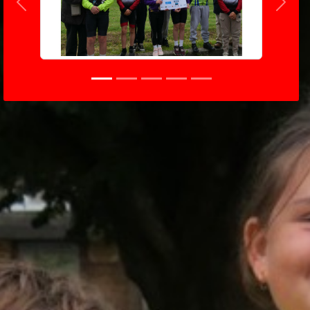
Précedent
Suiva