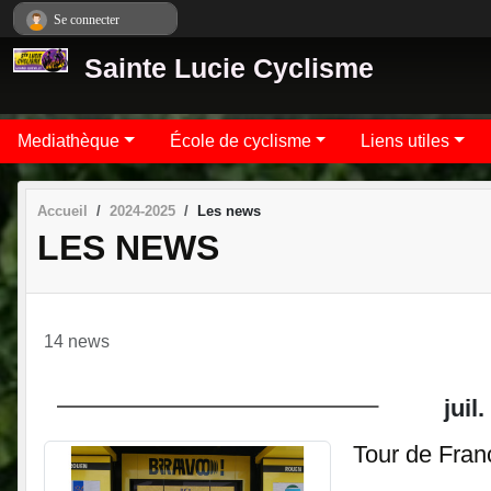
Panneau de gestion des cookies
Se connecter
Sainte Lucie Cyclisme
Mediathèque
École de cyclisme
Liens utiles
Accueil
2024-2025
Les news
LES NEWS
14 news
juil.
Tour de Fran