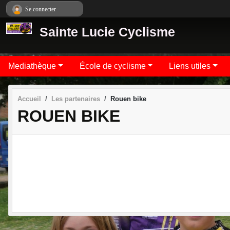
Panneau de gestion des cookies
Se connecter
Sainte Lucie Cyclisme
Mediathèque
École de cyclisme
Liens utiles
Accueil
Les partenaires
Rouen bike
ROUEN BIKE