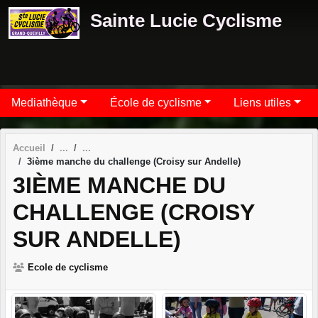
Panneau de gestion des cookies
Sainte Lucie Cyclisme
Mediathèque
École de cyclisme
Liens utiles
Accueil
3ième manche du challenge (Croisy sur Andelle)
3IÈME MANCHE DU
CHALLENGE (CROISY
SUR ANDELLE)
Ecole de cyclisme